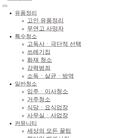
유품정리
고인 유품정리
무연고 사망자
특수청소
고독사ㆍ극단적 선택
쓰레기집
화재 청소
강력범죄
소독ㆍ살균ㆍ방역
일반청소
입주ㆍ이사청소
거주청소
식당ㆍ요식업장
사무실ㆍ사업장
커뮤니티
세상의 모든 꿀팁