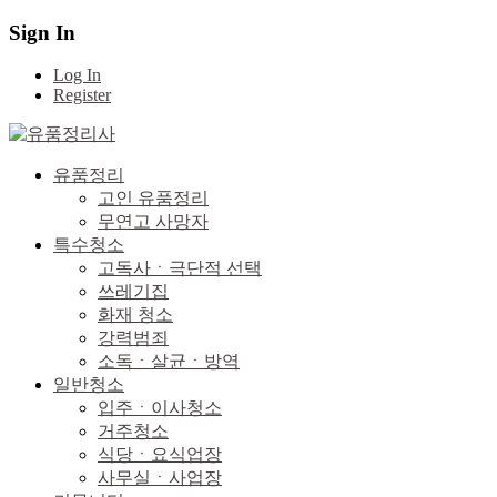
Sign In
Log In
Register
유품정리
고인 유품정리
무연고 사망자
특수청소
고독사ㆍ극단적 선택
쓰레기집
화재 청소
강력범죄
소독ㆍ살균ㆍ방역
일반청소
입주ㆍ이사청소
거주청소
식당ㆍ요식업장
사무실ㆍ사업장