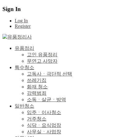
Sign In
Log In
Register
유품정리
고인 유품정리
무연고 사망자
특수청소
고독사ㆍ극단적 선택
쓰레기집
화재 청소
강력범죄
소독ㆍ살균ㆍ방역
일반청소
입주ㆍ이사청소
거주청소
식당ㆍ요식업장
사무실ㆍ사업장