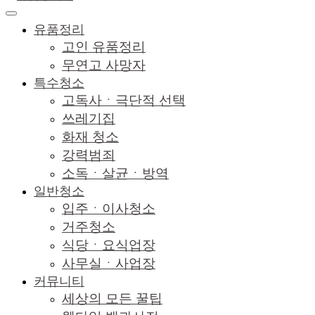
유품정리
고인 유품정리
무연고 사망자
특수청소
고독사ㆍ극단적 선택
쓰레기집
화재 청소
강력범죄
소독ㆍ살균ㆍ방역
일반청소
입주ㆍ이사청소
거주청소
식당ㆍ요식업장
사무실ㆍ사업장
커뮤니티
세상의 모든 꿀팁