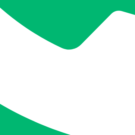
A.
레몬 조각을 담은 물을 전자레인지에 몇 분간 돌린 후 닦아
Q. 청소용품은 어떻게 보관하는 것이 좋나요?
A.
청소용품은 밀폐 용기에 넣어 습기와 오염을 방지하고, 주방 
Post
Previous Post
유품정리 비용 및 웰다잉 준비과정 with 일상생활
Next Post
웰다잉 및 유품정리: 건강한 인식 만들기
navigation
메뉴
유품정리
고인 유품정리
무연고 사망자
특수청소
고독사ㆍ극단적 선택