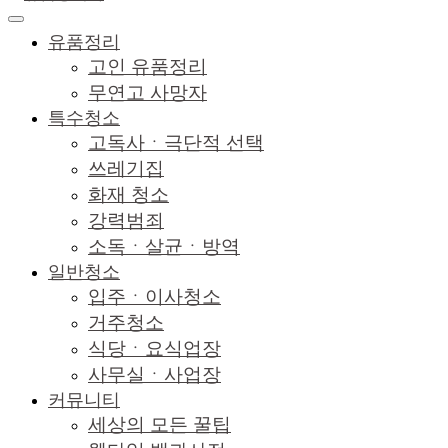
유품정리
고인 유품정리
무연고 사망자
특수청소
고독사ㆍ극단적 선택
쓰레기집
화재 청소
강력범죄
소독ㆍ살균ㆍ방역
일반청소
입주ㆍ이사청소
거주청소
식당ㆍ요식업장
사무실ㆍ사업장
커뮤니티
세상의 모든 꿀팁