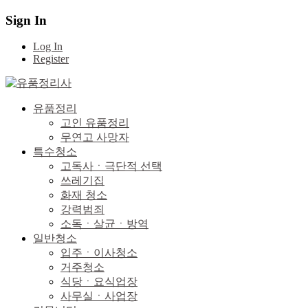
Sign In
Log In
Register
유품정리
고인 유품정리
무연고 사망자
특수청소
고독사ㆍ극단적 선택
쓰레기집
화재 청소
강력범죄
소독ㆍ살균ㆍ방역
일반청소
입주ㆍ이사청소
거주청소
식당ㆍ요식업장
사무실ㆍ사업장