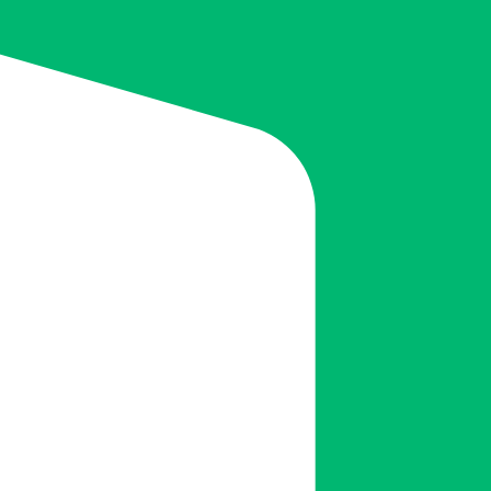
내고, 도마와 조리도구는 식초나 레몬즙에 담가 소독합니다.
가까운 곳에 보관해 즉시 사용할 수 있도록 준비하세요.