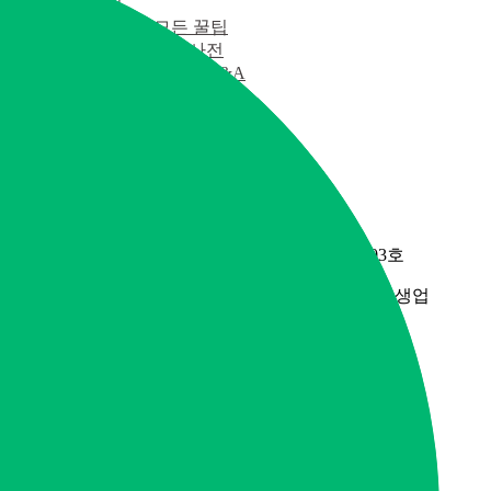
커뮤니티
세상의 모든 꿀팁
웰다잉 백과사전
자주묻는질문 Q&A
이용후기
업체찾기
1566-1710
모두다알앤씨
등록번호 321-13-02278
경기도 남양주시 진접읍 금강로 1845번길 2-1, 203호
업태: 서비스업, 수도,하수도 및 폐기물처리,원료재생업
업종: 청소용역, 지정 외 폐기물 수집, 운반업