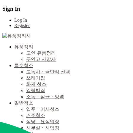
Sign In
Log In
Register
유품정리
고인 유품정리
무연고 사망자
특수청소
고독사ㆍ극단적 선택
쓰레기집
화재 청소
강력범죄
소독ㆍ살균ㆍ방역
일반청소
입주ㆍ이사청소
거주청소
식당ㆍ요식업장
사무실ㆍ사업장