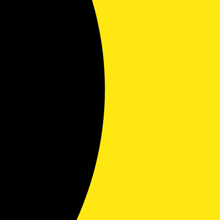
e
*
S
i
n
g
l
P
e
a
L
r
i
a
n
g
e
r
T
a
e
p
x
h
t
T
e
x
t
C
개인정보 이용에 동의
h
e