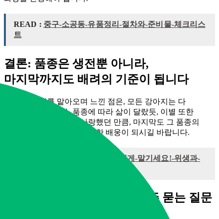
READ :
중구-소공동-유품정리-절차와-준비물-체크리스
트
결론: 품종은 생전뿐 아니라,
마지막까지도 배려의 기준이 됩니다
20년 간 장례를 맡아오며 느낀 점은, 모든 강아지는 다
다르다는 것입니다. 품종에 따라 삶이 달랐듯, 이별 또한
맞춤형이어야 합니다. 사랑했던 만큼, 마지막도 그 품종의
특성과 삶을 배려하는 따뜻한 배웅이 되시길 바랍니다.
READ :
쓰레기집-청소-전문가에게-맡기세요!-위생과-
악취까
품종별 반려견 장례 방식, 자주 묻는 질문
(FAQ)