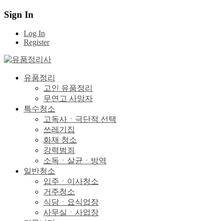
Sign In
Log In
Register
유품정리
고인 유품정리
무연고 사망자
특수청소
고독사ㆍ극단적 선택
쓰레기집
화재 청소
강력범죄
소독ㆍ살균ㆍ방역
일반청소
입주ㆍ이사청소
거주청소
식당ㆍ요식업장
사무실ㆍ사업장