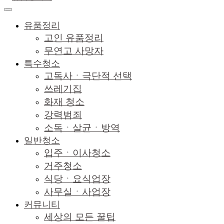
유품정리
고인 유품정리
무연고 사망자
특수청소
고독사ㆍ극단적 선택
쓰레기집
화재 청소
강력범죄
소독ㆍ살균ㆍ방역
일반청소
입주ㆍ이사청소
거주청소
식당ㆍ요식업장
사무실ㆍ사업장
커뮤니티
세상의 모든 꿀팁