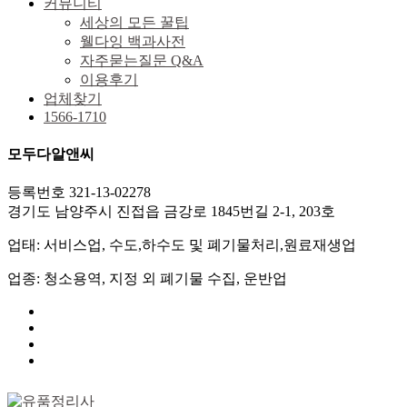
커뮤니티
세상의 모든 꿀팁
웰다잉 백과사전
자주묻는질문 Q&A
이용후기
업체찾기
1566-1710
모두다알앤씨
등록번호 321-13-02278
경기도 남양주시 진접읍 금강로 1845번길 2-1, 203호
업태: 서비스업, 수도,하수도 및 폐기물처리,원료재생업
업종: 청소용역, 지정 외 폐기물 수집, 운반업