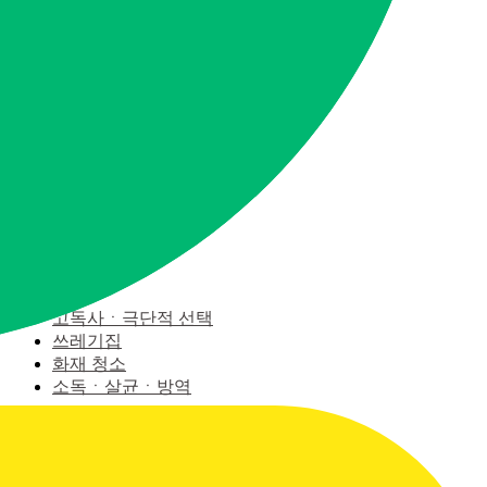
가족의 마지막 유품, 특수청소
유품정리사가 관리하겠습니다.
유품정리
고인 유품정리
무연고 사망자
유품 소각
고인 유품정리
무연고 사망자
유품 소각
특수청소
고독사ㆍ극단적 선택
쓰레기집
화재 청소
소독ㆍ살균ㆍ방역
고독사ㆍ극단적 선택
쓰레기집
화재 청소