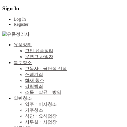
Sign In
Log In
Register
유품정리
고인 유품정리
무연고 사망자
특수청소
고독사ㆍ극단적 선택
쓰레기집
화재 청소
강력범죄
소독ㆍ살균ㆍ방역
일반청소
입주ㆍ이사청소
거주청소
식당ㆍ요식업장
사무실ㆍ사업장