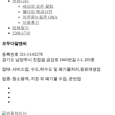
커뮤니티
세상의 모든 꿀팁
웰다잉 백과사전
자주묻는질문 Q&A
이용후기
업체찾기
1566-1710
모두다알앤씨
등록번호 321-13-02278
경기도 남양주시 진접읍 금강로 1845번길 2-1, 203호
업태: 서비스업, 수도,하수도 및 폐기물처리,원료재생업
업종: 청소용역, 지정 외 폐기물 수집, 운반업