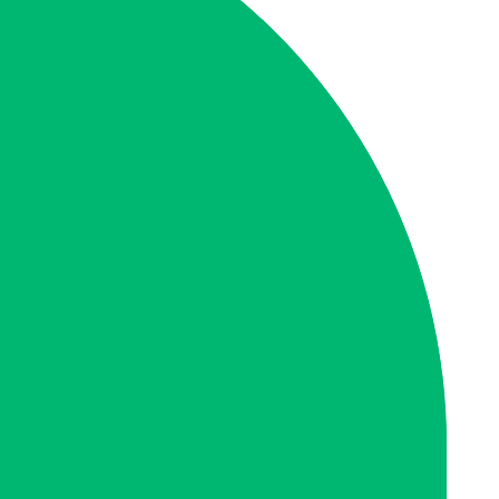
공기청정기
매트리스
주방후드
곰팡이제거
창문(유리창)
바닥(왁스코팅)
새집증후군
줄눈시공
살균/방역/소독
고독사
집기철거
폐가구
폐기물
Close
Apply
일반청소
거주
사무실
상가
부분청소(화장실/주방)
투룸
학교