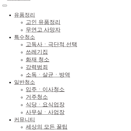
유품정리
고인 유품정리
무연고 사망자
특수청소
고독사ㆍ극단적 선택
쓰레기집
화재 청소
강력범죄
소독ㆍ살균ㆍ방역
일반청소
입주ㆍ이사청소
거주청소
식당ㆍ요식업장
사무실ㆍ사업장
커뮤니티
세상의 모든 꿀팁