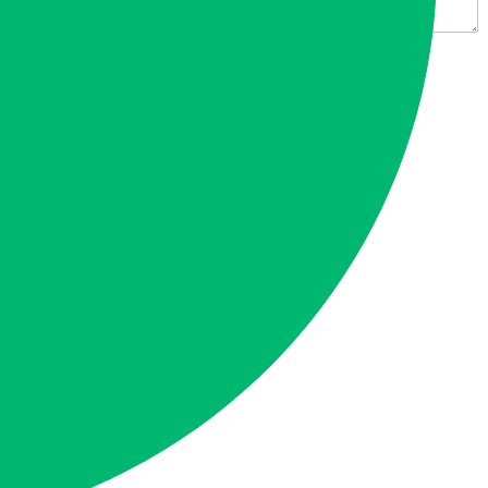
t
C
개인정보 이용에 동의
h
e
빠른 상담 신청
c
k
b
o
x
전화
e
s
*
상담
top