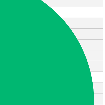
무연고 사망자
특수청소
고독사ㆍ극단적 선택
쓰레기집
화재 청소
강력범죄
소독ㆍ살균ㆍ방역
일반청소
입주ㆍ이사청소
거주청소