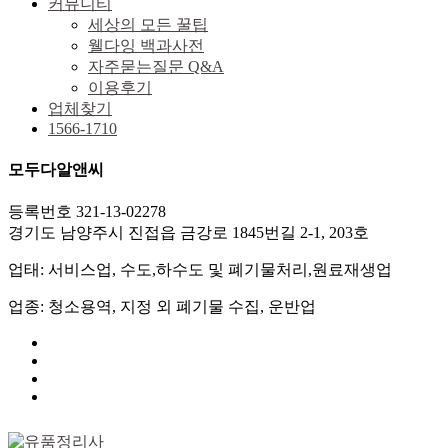
커뮤니티
세상의 모든 꿀팁
웰다잉 백과사전
자주묻는질문 Q&A
이용후기
업체찾기
1566-1710
모두다알앤씨
등록번호 321-13-02278
경기도 남양주시 진접읍 금강로 1845번길 2-1, 203호
업태: 서비스업, 수도,하수도 및 폐기물처리,원료재생업
업종: 청소용역, 지정 외 폐기물 수집, 운반업