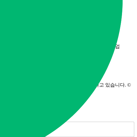
사업자 정보
모두다알앤씨
등록번호 321-13-02278
경기도 남양주시 진접읍 금강로 1845번길 2-1, 203호
업태: 서비스업, 수도,하수도 및 폐기물처리,원료재생업
업종: 청소용역, 지정 외 폐기물 수집, 운반업
유품정리사는 모두다알앤씨에서 직접 운영하고 있습니다. ©
All Rights Reserved.2024
빠른 상담 신청
N
a
m