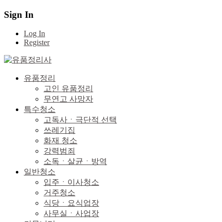
Sign In
Log In
Register
유품정리
고인 유품정리
무연고 사망자
특수청소
고독사ㆍ극단적 선택
쓰레기집
화재 청소
강력범죄
소독ㆍ살균ㆍ방역
일반청소
입주ㆍ이사청소
거주청소
식당ㆍ요식업장
사무실ㆍ사업장