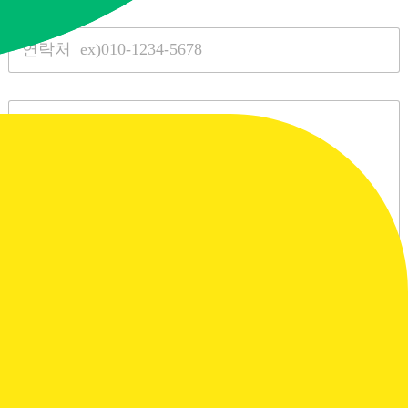
e
*
S
i
n
g
l
P
e
a
L
r
i
a
n
g
e
r
T
a
e
p
x
h
t
T
e
x
t
C
개인정보 이용에 동의
h
e