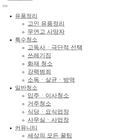
유품정리
고인 유품정리
무연고 사망자
특수청소
고독사ㆍ극단적 선택
쓰레기집
화재 청소
강력범죄
소독ㆍ살균ㆍ방역
일반청소
입주ㆍ이사청소
거주청소
식당ㆍ요식업장
사무실ㆍ사업장
커뮤니티
세상의 모든 꿀팁