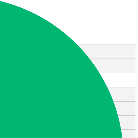
Read More
메뉴
유품정리
고인 유품정리
무연고 사망자
특수청소
고독사ㆍ극단적 선택
쓰레기집
화재 청소