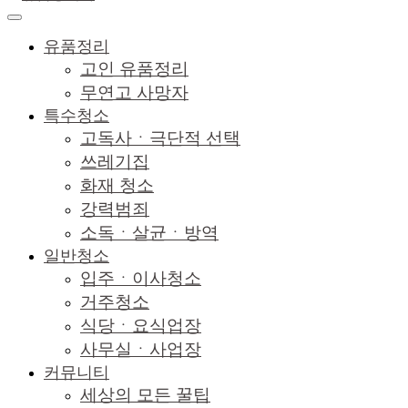
유품정리
고인 유품정리
무연고 사망자
특수청소
고독사ㆍ극단적 선택
쓰레기집
화재 청소
강력범죄
소독ㆍ살균ㆍ방역
일반청소
입주ㆍ이사청소
거주청소
식당ㆍ요식업장
사무실ㆍ사업장
커뮤니티
세상의 모든 꿀팁