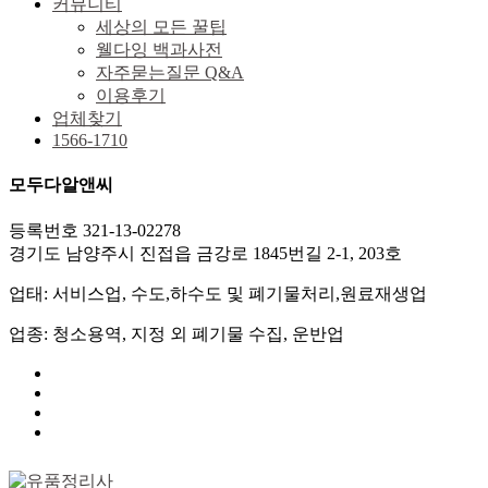
커뮤니티
세상의 모든 꿀팁
웰다잉 백과사전
자주묻는질문 Q&A
이용후기
업체찾기
1566-1710
모두다알앤씨
등록번호 321-13-02278
경기도 남양주시 진접읍 금강로 1845번길 2-1, 203호
업태: 서비스업, 수도,하수도 및 폐기물처리,원료재생업
업종: 청소용역, 지정 외 폐기물 수집, 운반업