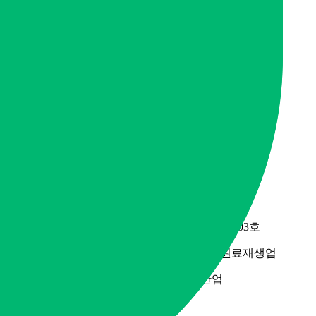
사무실ㆍ사업장
커뮤니티
자주묻는질문 Q&A
세상의 모든 꿀팁
웰다잉 백과사전
자주묻는질문 Q&A
세상의 모든 꿀팁
웰다잉 백과사전
사업자 정보
모두다알앤씨
등록번호 321-13-02278
경기도 남양주시 진접읍 금강로 1845번길 2-1, 203호
업태: 서비스업, 수도,하수도 및 폐기물처리,원료재생업
업종: 청소용역, 지정 외 폐기물 수집, 운반업