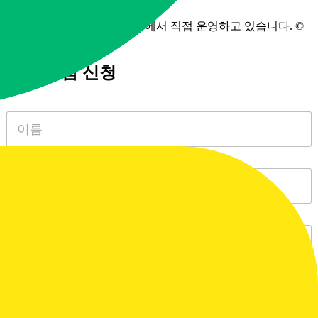
유품정리사는 모두다알앤씨에서 직접 운영하고 있습니다. ©
All Rights Reserved.2024
빠른 상담 신청
N
a
m
e
*
S
i
n
g
l
P
e
a
L
r
i
a
n
g
e
r
T
a