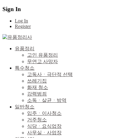
Sign In
Log In
Register
유품정리
고인 유품정리
무연고 사망자
특수청소
고독사ㆍ극단적 선택
쓰레기집
화재 청소
강력범죄
소독ㆍ살균ㆍ방역
일반청소
입주ㆍ이사청소
거주청소
식당ㆍ요식업장
사무실ㆍ사업장