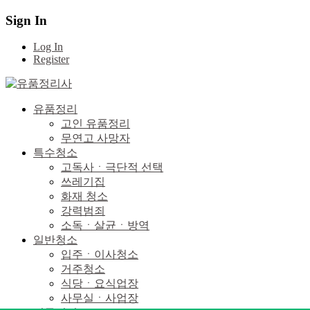
Sign In
Log In
Register
유품정리
고인 유품정리
무연고 사망자
특수청소
고독사ㆍ극단적 선택
쓰레기집
화재 청소
강력범죄
소독ㆍ살균ㆍ방역
일반청소
입주ㆍ이사청소
거주청소
식당ㆍ요식업장
사무실ㆍ사업장