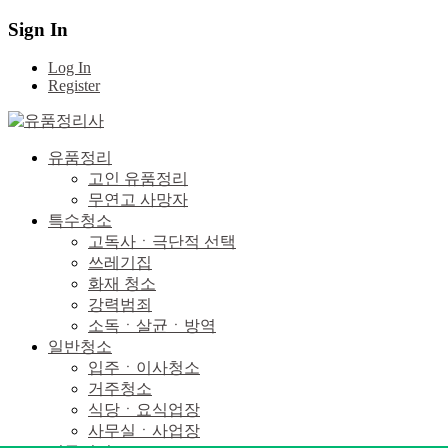
Sign In
Log In
Register
유품정리
고인 유품정리
무연고 사망자
특수청소
고독사ㆍ극단적 선택
쓰레기집
화재 청소
강력범죄
소독ㆍ살균ㆍ방역
일반청소
입주ㆍ이사청소
거주청소
식당ㆍ요식업장
사무실ㆍ사업장