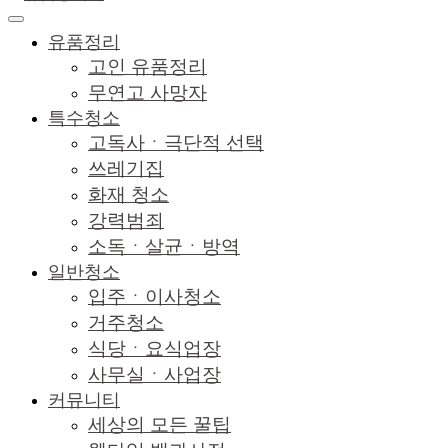
유품정리
고인 유품정리
무연고 사망자
특수청소
고독사ㆍ극단적 선택
쓰레기집
화재 청소
강력범죄
소독ㆍ살균ㆍ방역
일반청소
입주ㆍ이사청소
거주청소
식당ㆍ요식업장
사무실ㆍ사업장
커뮤니티
세상의 모든 꿀팁