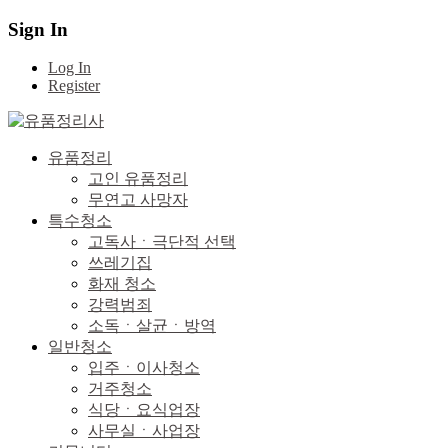
Sign In
Log In
Register
유품정리
고인 유품정리
무연고 사망자
특수청소
고독사ㆍ극단적 선택
쓰레기집
화재 청소
강력범죄
소독ㆍ살균ㆍ방역
일반청소
입주ㆍ이사청소
거주청소
식당ㆍ요식업장
사무실ㆍ사업장