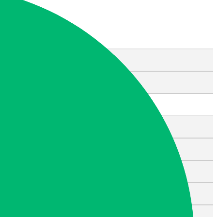
메뉴
유품정리
고인 유품정리
무연고 사망자
특수청소
고독사ㆍ극단적 선택
쓰레기집
화재 청소
강력범죄