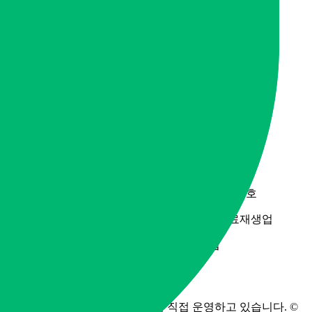
커뮤니티
자주묻는질문 Q&A
세상의 모든 꿀팁
웰다잉 백과사전
자주묻는질문 Q&A
세상의 모든 꿀팁
웰다잉 백과사전
사업자 정보
모두다알앤씨
등록번호 321-13-02278
경기도 남양주시 진접읍 금강로 1845번길 2-1, 203호
업태: 서비스업, 수도,하수도 및 폐기물처리,원료재생업
업종: 청소용역, 지정 외 폐기물 수집, 운반업
유품정리사는 모두다알앤씨에서 직접 운영하고 있습니다. ©