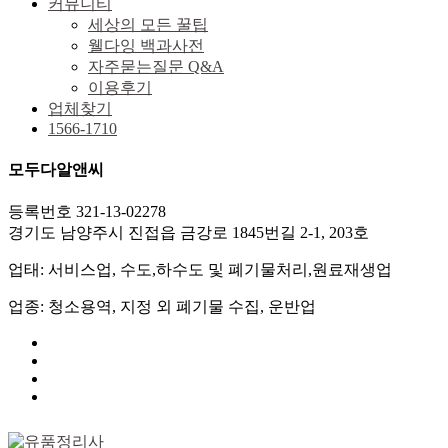
커뮤니티
세상의 모든 꿀팁
웰다잉 백과사전
자주묻는질문 Q&A
이용후기
업체찾기
1566-1710
모두다알앤씨
등록번호 321-13-02278
경기도 남양주시 진접읍 금강로 1845번길 2-1, 203호
업태: 서비스업, 수도,하수도 및 폐기물처리,원료재생업
업종: 청소용역, 지정 외 폐기물 수집, 운반업