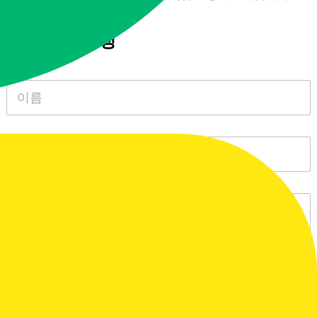
All Rights Reserved.2024
빠른 상담 신청
N
a
m
e
*
S
i
n
g
l
P
e
a
L
r
i
a
n
g
e
r
T
a
e
p
x
h