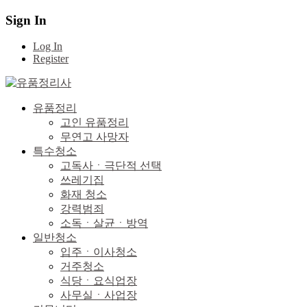
Sign In
Log In
Register
유품정리
고인 유품정리
무연고 사망자
특수청소
고독사ㆍ극단적 선택
쓰레기집
화재 청소
강력범죄
소독ㆍ살균ㆍ방역
일반청소
입주ㆍ이사청소
거주청소
식당ㆍ요식업장
사무실ㆍ사업장