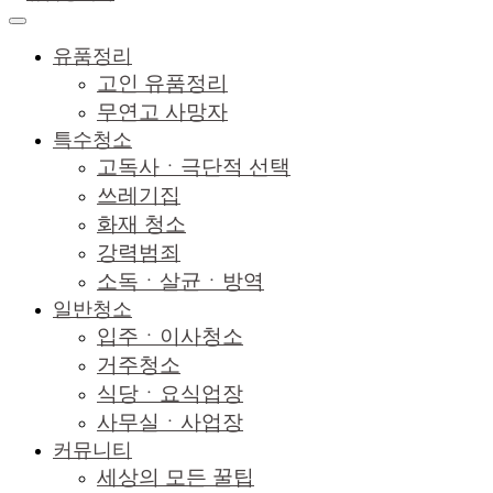
유품정리
고인 유품정리
무연고 사망자
특수청소
고독사ㆍ극단적 선택
쓰레기집
화재 청소
강력범죄
소독ㆍ살균ㆍ방역
일반청소
입주ㆍ이사청소
거주청소
식당ㆍ요식업장
사무실ㆍ사업장
커뮤니티
세상의 모든 꿀팁