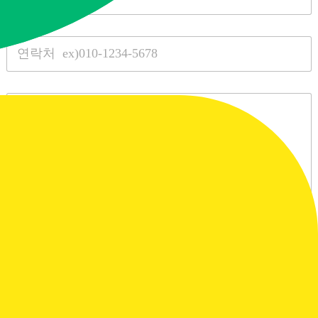
m
e
*
S
i
n
g
l
P
e
a
L
r
i
a
n
g
e
r
T
a
e
p
x
h
t
T
e
x
t
C
개인정보 이용에 동의
h