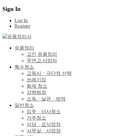
Sign In
Log In
Register
유품정리
고인 유품정리
무연고 사망자
특수청소
고독사ㆍ극단적 선택
쓰레기집
화재 청소
강력범죄
소독ㆍ살균ㆍ방역
일반청소
입주ㆍ이사청소
거주청소
식당ㆍ요식업장
사무실ㆍ사업장