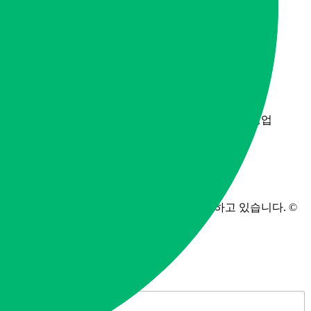
웰다잉 백과사전
사업자 정보
모두다알앤씨
등록번호 321-13-02278
경기도 남양주시 진접읍 금강로 1845번길 2-1, 203호
업태: 서비스업, 수도,하수도 및 폐기물처리,원료재생업
업종: 청소용역, 지정 외 폐기물 수집, 운반업
유품정리사는 모두다알앤씨에서 직접 운영하고 있습니다. ©
All Rights Reserved.2024
빠른 상담 신청
N
a