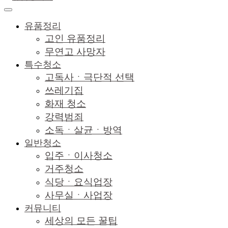
유품정리
고인 유품정리
무연고 사망자
특수청소
고독사ㆍ극단적 선택
쓰레기집
화재 청소
강력범죄
소독ㆍ살균ㆍ방역
일반청소
입주ㆍ이사청소
거주청소
식당ㆍ요식업장
사무실ㆍ사업장
커뮤니티
세상의 모든 꿀팁