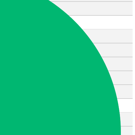
무연고 사망자
특수청소
고독사ㆍ극단적 선택
쓰레기집
화재 청소
강력범죄
소독ㆍ살균ㆍ방역
일반청소
입주ㆍ이사청소
거주청소