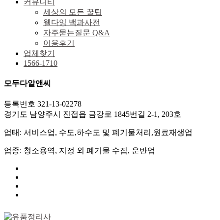
커뮤니티
세상의 모든 꿀팁
웰다잉 백과사전
자주묻는질문 Q&A
이용후기
업체찾기
1566-1710
모두다알앤씨
등록번호 321-13-02278
경기도 남양주시 진접읍 금강로 1845번길 2-1, 203호
업태: 서비스업, 수도,하수도 및 폐기물처리,원료재생업
업종: 청소용역, 지정 외 폐기물 수집, 운반업