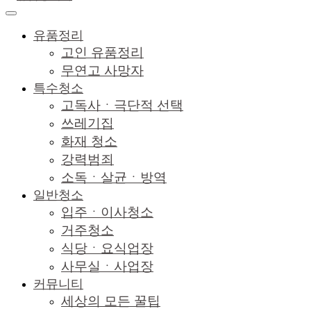
유품정리
고인 유품정리
무연고 사망자
특수청소
고독사ㆍ극단적 선택
쓰레기집
화재 청소
강력범죄
소독ㆍ살균ㆍ방역
일반청소
입주ㆍ이사청소
거주청소
식당ㆍ요식업장
사무실ㆍ사업장
커뮤니티
세상의 모든 꿀팁