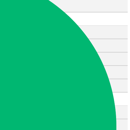
무연고 사망자
특수청소
고독사ㆍ극단적 선택
쓰레기집
화재 청소
강력범죄
소독ㆍ살균ㆍ방역
일반청소
입주ㆍ이사청소
거주청소