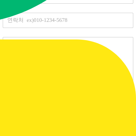
m
e
*
S
i
n
g
l
P
e
a
L
r
i
a
n
g
e
r
T
a
e
p
x
h
t
T
e
x
t
C
개인정보 이용에 동의
h