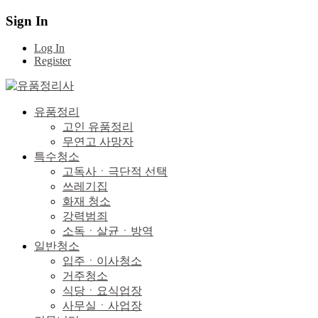
Sign In
Log In
Register
유품정리
고인 유품정리
무연고 사망자
특수청소
고독사ㆍ극단적 선택
쓰레기집
화재 청소
강력범죄
소독ㆍ살균ㆍ방역
일반청소
입주ㆍ이사청소
거주청소
식당ㆍ요식업장
사무실ㆍ사업장