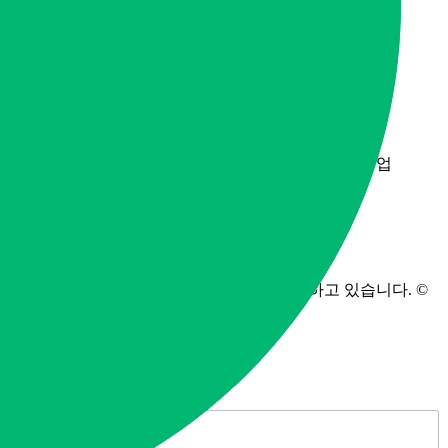
웰다잉 백과사전
사업자 정보
모두다알앤씨
등록번호 321-13-02278
경기도 남양주시 진접읍 금강로 1845번길 2-1, 203호
업태: 서비스업, 수도,하수도 및 폐기물처리,원료재생업
업종: 청소용역, 지정 외 폐기물 수집, 운반업
유품정리사는 모두다알앤씨에서 직접 운영하고 있습니다. ©
All Rights Reserved.2024
빠른 상담 신청
N
a